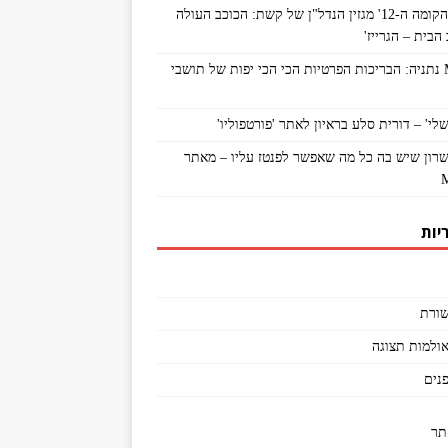
מתוך 'הקומה ה-12' מגזין הנדל"ן של קשת: הכוכב העולה
הבית – הגרייז'
MyNet נתניה: הבריכות הפרטיות הכי הכי יפות של תושבי
לי' – דורית סלע בראיון לאתר 'פורטפוליו'
שרון שיש בה כל מה שאפשר לפנטז עליו – מאתר
יות
ורת
אולמות תצוגה
פנים
תר