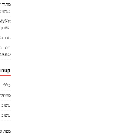
בעיצוב 
השרון
חדר מש
וילה ב
MAKO
קטגור
כללי
מהתקש
עיצוב 
עיצוב 
מפת א