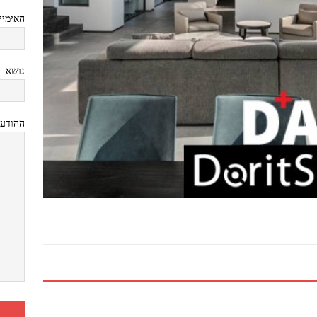
האימיי
נושא
ההודע