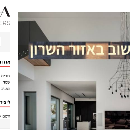
אודות
דורית 
שמה. ה
הפנים 
ליציר
השם של