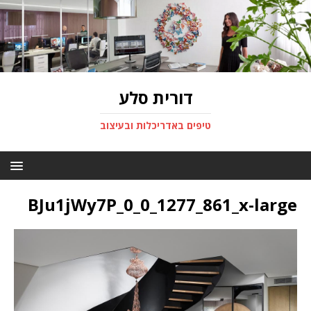
דורית סלע
טיפים באדריכלות ובעיצוב
BJu1jWy7P_0_0_1277_861_x-large