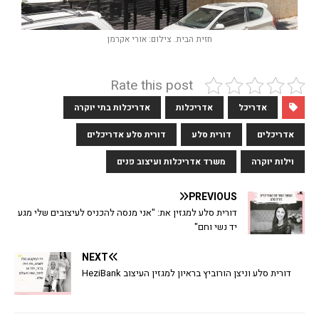
חזית הבית. צילום: אורי אקרמן
Rate this post
אדריכל
אדריכלות
אדריכלות בתי יוקרה
אדריכלים
דורית סלע
דורית סלע אדריכלים
וילות יוקרה
משרד אדריכלות ועיצוב פנים
PREVIOUS
דורית סלע למגזין את: "אני מנסה להכניס לעיצובים שלי מגע
יד נשי וחם"
NEXT
דורית סלע וניצן הורוביץ בראיון למגזין העיצוב HeziBank