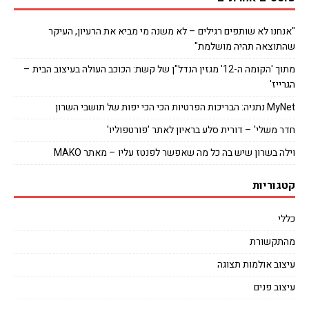
"אנחנו לא שותפים רגילים – לא משנה מי מביא את הרעיון, העיקר
שהתוצאה תהיה מושלמת"
מתוך 'הקומה ה-12' מגזין הנדל"ן של קשת: הכוכב העולה בעיצוב הבית –
הגרייז'
MyNet נתניה: הבריכות הפרטיות הכי הכי יפות של תושבי השרון
חדר משלי' – דורית סלע בראיון לאתר 'פורטפוליו'
וילה בשרון שיש בה כל מה שאפשר לפנטז עליו – מאתר MAKO
קטגוריות
כללי
מהתקשורת
עיצוב אולמות תצוגה
עיצוב פנים