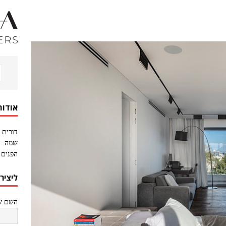
אודות
דורית 
שמה. ה
הפנים 
ליציר
השם של