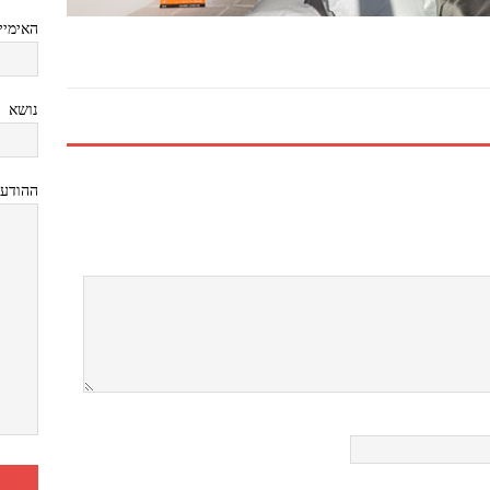
האימיי
נושא
ההודע