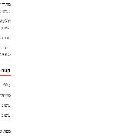
בעיצוב 
השרון
חדר מש
וילה ב
MAKO
קטגור
כללי
מהתקש
עיצוב 
עיצוב 
מפת א