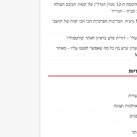
מתוך 'הקומה ה-12' מגזין הנדל"ן של קשת: הכוכב העולה
הבית – הגרייז'
MyNet נתניה: הבריכות הפרטיות הכי הכי יפות של תושבי
לי' – דורית סלע בראיון לאתר 'פורטפוליו'
שרון שיש בה כל מה שאפשר לפנטז עליו – מאתר
יות
ורת
אולמות תצוגה
פנים
תר