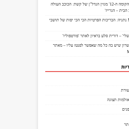
מתוך 'הקומה ה-12' מגזין הנדל"ן של קשת: הכוכב העולה
הבית – הגרייז'
MyNet נתניה: הבריכות הפרטיות הכי הכי יפות של תושבי
לי' – דורית סלע בראיון לאתר 'פורטפוליו'
שרון שיש בה כל מה שאפשר לפנטז עליו – מאתר
יות
ורת
אולמות תצוגה
פנים
תר