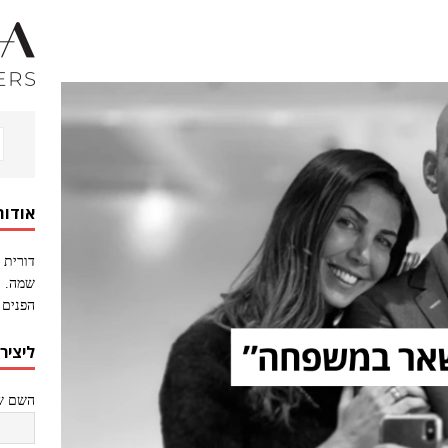
אודות
דורית 
שמה. ה
הפנים 
ליציר
השם של