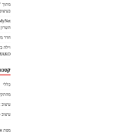
בעיצוב 
השרון
חדר מש
וילה ב
MAKO
קטגור
כללי
מהתקש
עיצוב 
עיצוב 
מפת א