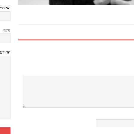
האימיי
נושא
ההודע