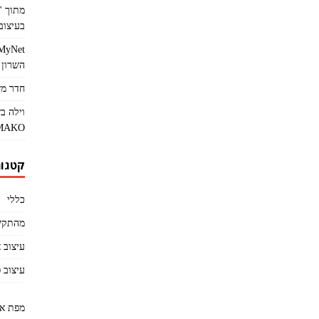
בעיצוב 
השרון
חדר מש
וילה ב
MAKO
קטגור
כללי
מהתקש
עיצוב 
עיצוב 
מפת א