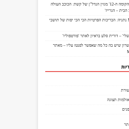
מתוך 'הקומה ה-12' מגזין הנדל"ן של קשת: הכוכב העולה
הבית – הגרייז'
MyNet נתניה: הבריכות הפרטיות הכי הכי יפות של תושבי
לי' – דורית סלע בראיון לאתר 'פורטפוליו'
שרון שיש בה כל מה שאפשר לפנטז עליו – מאתר
יות
ורת
אולמות תצוגה
פנים
תר