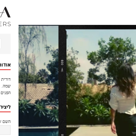
אודות
דורית 
שמה. ה
הפנים 
ליציר
השם של