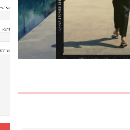
האימיי
נושא
ההודע