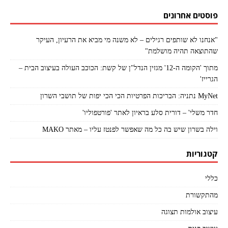
פוסטים אחרונים
"אנחנו לא שותפים רגילים – לא משנה מי מביא את הרעיון, העיקר
שהתוצאה תהיה מושלמת"
מתוך 'הקומה ה-12' מגזין הנדל"ן של קשת: הכוכב העולה בעיצוב הבית –
הגרייז'
MyNet נתניה: הבריכות הפרטיות הכי הכי יפות של תושבי השרון
חדר משלי' – דורית סלע בראיון לאתר 'פורטפוליו'
וילה בשרון שיש בה כל מה שאפשר לפנטז עליו – מאתר MAKO
קטגוריות
כללי
מהתקשורת
עיצוב אולמות תצוגה