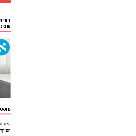
דורית
שביני
פוסטי
"אנחנו
העיקר 