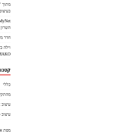
בעיצוב 
השרון
חדר מש
וילה ב
MAKO
קטגור
כללי
מהתקש
עיצוב 
עיצוב 
מפת א