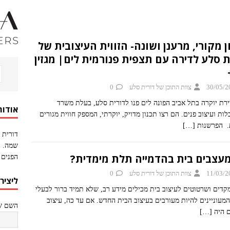
ן מקורי, מרענן ושונה- הזווית העיצובית של
ת סלע לדירה עם תצפית פנורמית לים| מגזין
30/05/2
צוות התוכן של דורית סלע
0
ירת יוקרה בתל אביב הפונה לים פנו לדורית סלע, בעלת משרד
אודות
ות ועיצוב פנים. הם רצו תכנון מדויק, יוקרתי, המספק חווית מגורים
. הפרשנות
[…]
דורית 
שמה. ה
מעצבים בית בהדמייה תלת מימדית?
הפנים 
11/03/2
צוות התוכן של דורית סלע
0
ליציר
מקדים ושרטוטים לעיצוב בית מכילים מידע רב, שלא תמיד ברור לבעלי
המעוניינים להיות מעורבים בעיצוב הבית החדש. אם עד כה, עיצוב
השם של
 היה
[…]