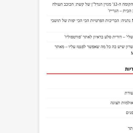
מתוך 'הקומה ה-12' מגזין הנדל"ן של קשת: הכוכב העולה
הבית – הגרייז'
MyNet נתניה: הבריכות הפרטיות הכי הכי יפות של תושבי
לי' – דורית סלע בראיון לאתר 'פורטפוליו'
שרון שיש בה כל מה שאפשר לפנטז עליו – מאתר
יות
ורת
אולמות תצוגה
פנים
תר