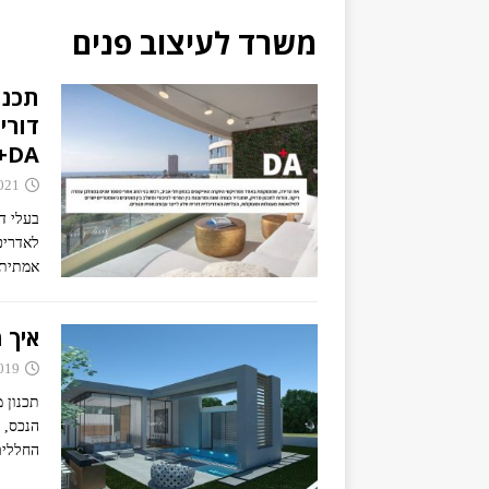
משרד לעיצוב פנים
תכנו
דורי
DA+
021
בעלי ד
לאדריכל
אמתית
איך 
019
תכנון 
הנכס, 
החללים