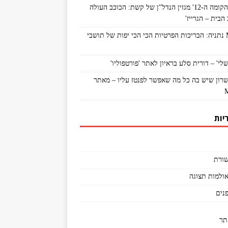
מתוך 'הקומה ה-12' מגזין הנדל"ן של קשת: הכוכב העולה
הבית – הגרייז'
MyNet נתניה: הבריכות הפרטיות הכי הכי יפות של תושבי
לי' – דורית סלע בראיון לאתר 'פורטפוליו'
שרון שיש בה כל מה שאפשר לפנטז עליו – מאתר
יות
ורת
אולמות תצוגה
פנים
תר