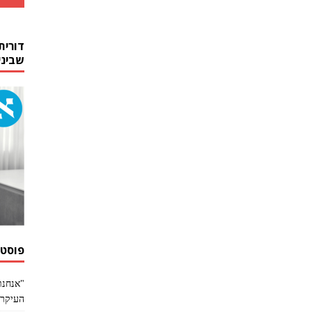
דורית
שביני
פוסטי
"אנחנו
העיקר 