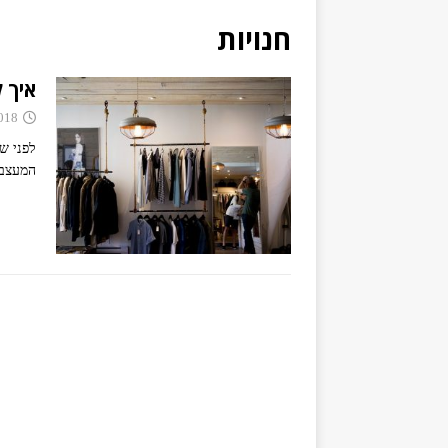
חנויות
איך 
018
לפני ש
המעצבת