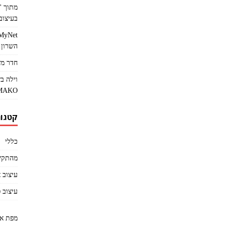
בעיצוב 
השרון
חדר מש
וילה ב
MAKO
קטגור
כללי
מהתקש
עיצוב 
עיצוב 
מפת א